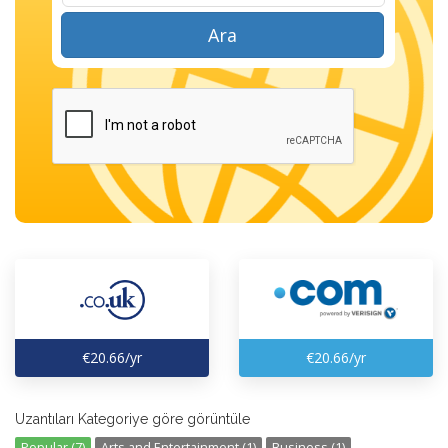
Ara
€20.66/yr
€20.66/yr
Uzantıları Kategoriye göre görüntüle
Popular (7)
Arts and Entertainment (1)
Business (1)