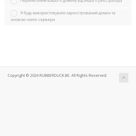
Перенесення вашого домену від іншого реєстратора
Я буду використовувати зареєстрований домен та
оновлю name-сервери
Copyright © 2026 RUBBERDUCK.BE. All Rights Reserved.