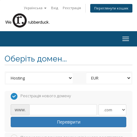
Українська
Вхід
Реєстрація
Переглянути кошик
Togg
navig
Оберіть домен...
Реєстрація нового домену
www.
Перевірити