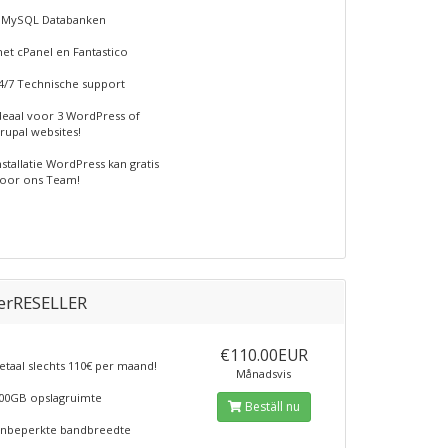
 MySQL Databanken
et cPanel en Fantastico
4/7 Technische support
deaal voor 3 WordPress of
rupal websites!
nstallatie WordPress kan gratis
oor ons Team!
erRESELLER
€110.00EUR
etaal slechts 110€ per maand!
Månadsvis
00GB opslagruimte
Beställ nu
nbeperkte bandbreedte