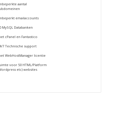
nbeperkte aantal
ubdomeinen
nbeperkt emailaccounts
0 MySQL Databanken
et cPanel en Fantastico
4/7 Technische support
et WebHostManager licentie
uimte voor 50 HTML/Platform
Wordpress etc) websites