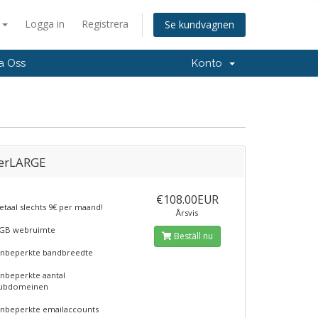
a
Logga in
Registrera
Se kundvagnen
a Oss
Konto
erLARGE
€108.00EUR
etaal slechts 9€ per maand!
Årsvis
GB webruimte
Beställ nu
nbeperkte bandbreedte
nbeperkte aantal
ubdomeinen
nbeperkte emailaccounts