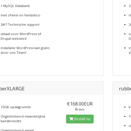
1 MySQL Databank
3
met cPanel en Fantastico
m
24/7 Technische support
2
ideaal voor WordPress of
i
Drupal websites!
D
installatie WordPress kan gratis
i
door ons Team!
d
berXLARGE
rubb
€168.00EUR
15GB opslagruimte
b
Årsvis
Ongelimiteerd maandelijkse
1
Beställ nu
bandbreedte
o
Ongelimiteerd aantal