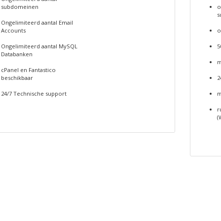
subdomeinen
o
s
Ongelimiteerd aantal Email
Accounts
o
Ongelimiteerd aantal MySQL
5
Databanken
m
cPanel en Fantastico
beschikbaar
2
24/7 Technische support
m
r
(