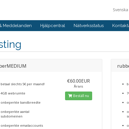
Svensk
 & Meddelanden
Hjälpcentral
Nätverksstatus
Kontakt
sting
berMEDIUM
rubb
€60.00EUR
betaal slechts 5€ per maand!
b
Årsvis
4GB webruimte
7
Beställ nu
onbeperkte bandbreedte
o
onbeperkte aantal
o
subdomeinen
s
onbeperkte emailaccounts
o