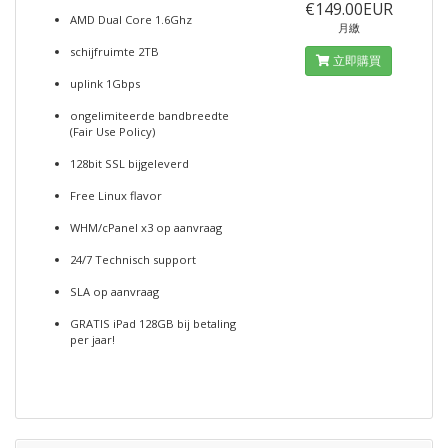
€149.00EUR
AMD Dual Core 1.6Ghz
月繳
schijfruimte 2TB
立即購買
uplink 1Gbps
ongelimiteerde bandbreedte
(Fair Use Policy)
128bit SSL bijgeleverd
Free Linux flavor
WHM/cPanel x3 op aanvraag
24/7 Technisch support
SLA op aanvraag
GRATIS iPad 128GB bij betaling
per jaar!