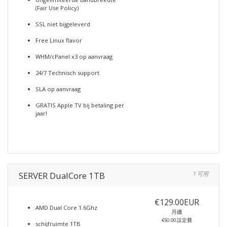
(Fair Use Policy)
SSL niet bijgeleverd
Free Linux flavor
WHM/cPanel x3 op aanvraag
24/7 Technisch support
SLA op aanvraag
GRATIS Apple TV bij betaling per
jaar!
SERVER DualCore 1TB
1 可用
€129.00EUR
AMD Dual Core 1.6Ghz
月繳
€50.00 設定費
schijfruimte 1TB