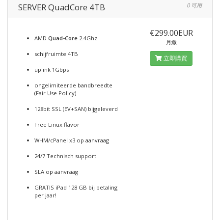
SERVER QuadCore 4TB
0 可用
€299.00EUR
AMD
Quad-Core
2.4Ghz
月繳
schijfruimte 4TB
立即購買
uplink 1Gbps
ongelimiteerde bandbreedte
(Fair Use Policy)
128bit SSL (EV+SAN) bijgeleverd
Free Linux flavor
WHM/cPanel x3 op aanvraag
24/7 Technisch support
SLA op aanvraag
GRATIS iPad 128 GB bij betaling
per jaar!