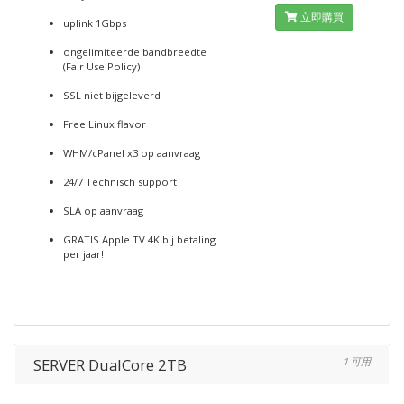
立即購買
uplink 1Gbps
ongelimiteerde bandbreedte
(Fair Use Policy)
SSL niet bijgeleverd
Free Linux flavor
WHM/cPanel x3 op aanvraag
24/7 Technisch support
SLA op aanvraag
GRATIS Apple TV 4K bij betaling
per jaar!
SERVER DualCore 2TB
1 可用