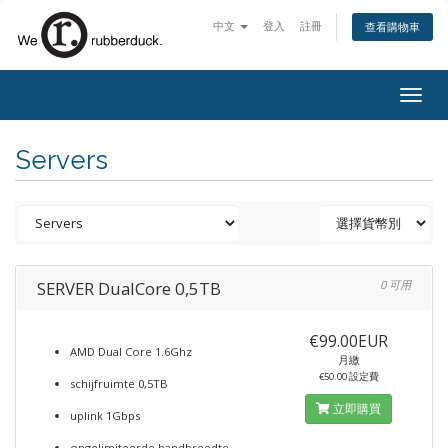
中文
登入
註冊
查看購物車
Togg
navig
Servers
SERVER DualCore 0,5TB
0 可用
€99.00EUR
AMD Dual Core 1.6Ghz
月繳
€50.00 設定費
schijfruimte 0,5TB
立即購買
uplink 1Gbps
ongelimiteerde bandbreedte