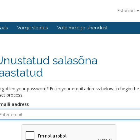
Estonian
baas
Võrgu staatus
Võta meiega ühendust
Unustatud salasõna
taastatud
rgotten your password? Enter your email address below to begin the
set process.
maili aadress