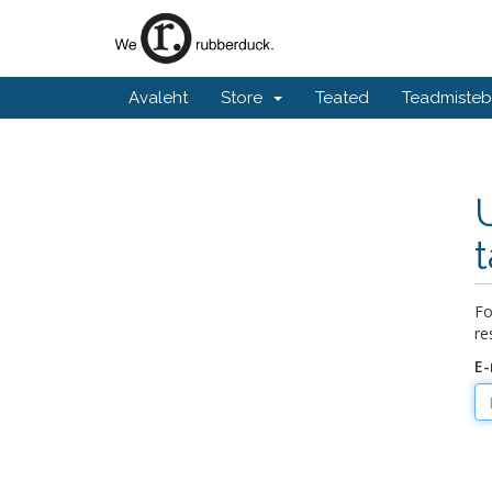
Avaleht
Store
Teated
Teadmiste
Fo
re
E-